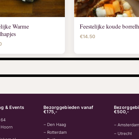
elijke Warme
Feestelijke koude borrel
lhapjes
€
14.50
0
g & Events
Bezorggebieden vanaf
Bezorggebi
€175,-
€500,-
 64
– Den Haag
– Amsterda
 Hoorn
– Rotterdam
– Utrecht