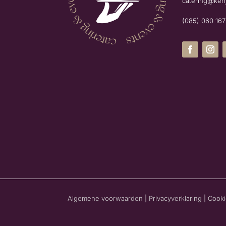
catering@ken
(085) 060 16
Algemene voorwaarden
|
Privacyverklaring
|
Cooki