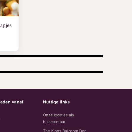
hapjes
eden vanaf
Nuttige links
Onze locaties als
m
huiscateraar
The Kings Ballroom Den