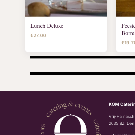
Lunch Deluxe
Feest
Borre
€
27.00
€
19.7
KOM Caterin
Vrij-Harnasch
2635 BZ Den