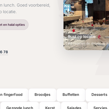
en lunch. Goed voorbereid,
p locatie.
et en halal opties
Rust op locatie
Wij regelen de details, jij 
16 78
en fingerfood
Broodjes
Buffetten
Desserts
Gezonde lunch
Kerst
Salades
Servies,