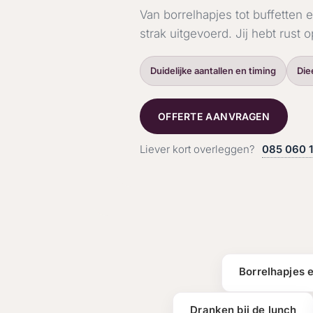
Van borrelhapjes tot buffetten 
strak uitgevoerd. Jij hebt rust o
Duidelijke aantallen en timing
Die
OFFERTE AANVRAGEN
Liever kort overleggen?
085 060 
Borrelhapjes 
Dranken bij de lunch