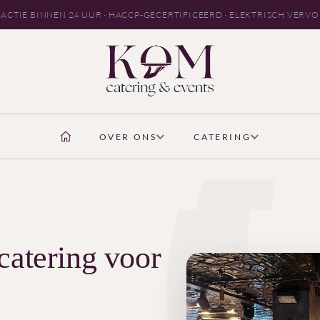
ACTIE BINNEN 24 UUR · HACCP-GECERTIFICEERD · ELEKTRISCH VERV
OVER ONS
CATERING
catering voor