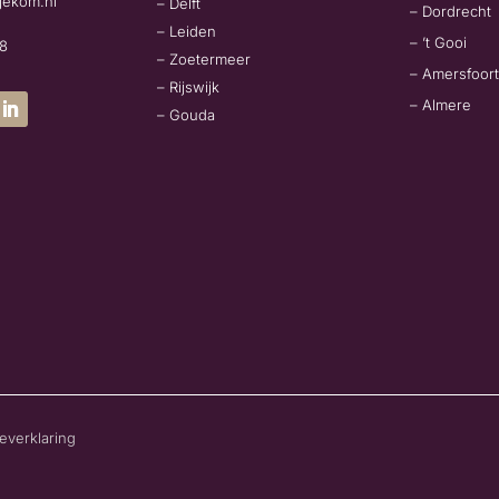
jekom.nl
– Delft
– Dordrecht
– Leiden
– ’t Gooi
78
– Zoetermeer
– Amersfoort
– Rijswijk
– Almere
– Gouda
everklaring