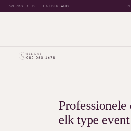
WERKGEBIED HEEL NEDERLAND
RE
BEL ONS
085 060 1678
Professionele 
elk type event