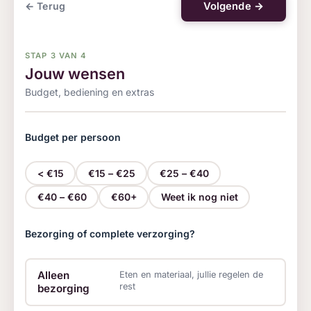
Volgende →
← Terug
STAP 3 VAN 4
Jouw wensen
Budget, bediening en extras
Budget per persoon
< €15
€15 – €25
€25 – €40
€40 – €60
€60+
Weet ik nog niet
Bezorging of complete verzorging?
Drankarrangement
Tafels en stoelen
Serv
Alleen
Eten en materiaal, jullie regelen de
rest
bezorging