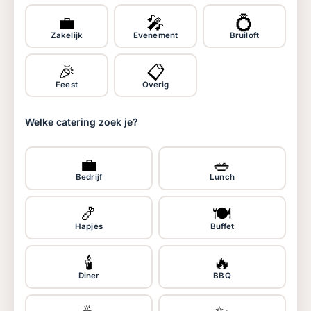
💼
🎤
💍
Zakelijk
Evenement
Bruiloft
🎉
📋
Feest
Overig
Welke catering zoek je?
💼
🥗
Bedrijf
Lunch
🍤
🍽️
Hapjes
Buffet
🕯️
🔥
Diner
BBQ