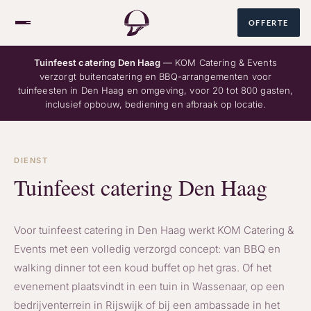
OFFERTE
Tuinfeest catering Den Haag
— KOM Catering & Events
verzorgt buitencatering en BBQ-arrangementen voor
tuinfeesten in Den Haag en omgeving, voor 20 tot 800 gasten,
Over ons
inclusief opbouw, bediening en afbraak op locatie.
Catering
DIENST
Tuinfeest catering Den Haag
Voor tuinfeest catering in Den Haag werkt KOM Catering &
Events met een volledig verzorgd concept: van BBQ en
085 060 1678
NL
/
EN
walking dinner tot een koud buffet op het gras. Of het
evenement plaatsvindt in een tuin in Wassenaar, op een
bedrijventerrein in Rijswijk of bij een ambassade in het