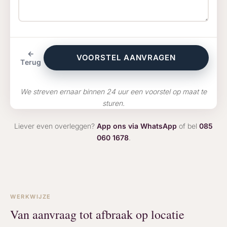
←
VOORSTEL AANVRAGEN
Terug
We streven ernaar binnen 24 uur een voorstel op maat te
sturen.
Liever even overleggen?
App ons via WhatsApp
of bel
085
060 1678
.
WERKWIJZE
Van aanvraag tot afbraak op locatie