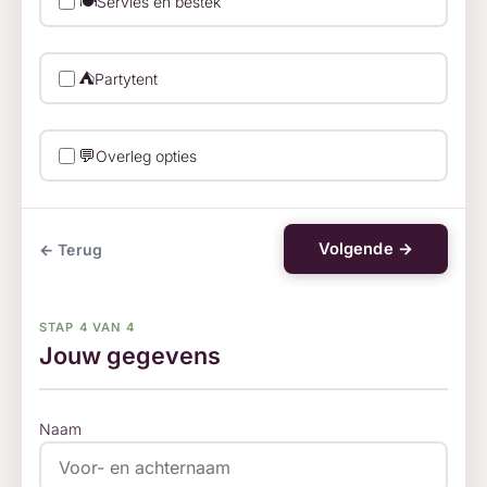
🍽️
Servies en bestek
⛺
Partytent
💬
Overleg opties
Volgende →
← Terug
STAP 4 VAN 4
Jouw gegevens
Naam