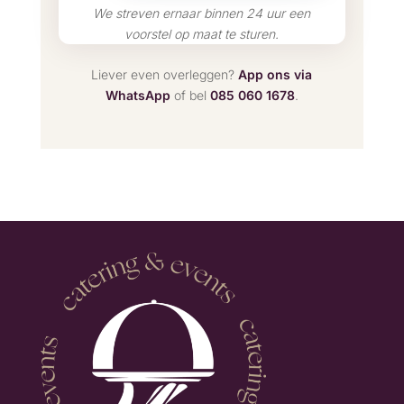
We streven ernaar binnen 24 uur een
voorstel op maat te sturen.
Liever even overleggen?
App ons via
WhatsApp
of bel
085 060 1678
.