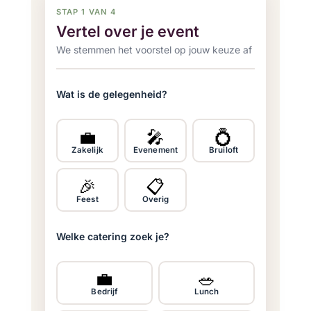
STAP 1 VAN 4
Vertel over je event
We stemmen het voorstel op jouw keuze af
Wat is de gelegenheid?
💼
🎤
💍
Zakelijk
Evenement
Bruiloft
🎉
📋
Feest
Overig
Welke catering zoek je?
💼
🥗
Bedrijf
Lunch