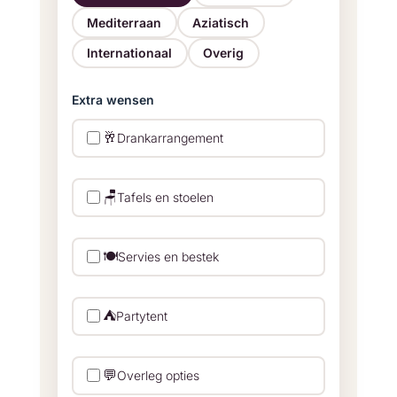
Mediterraan
Aziatisch
Internationaal
Overig
Extra wensen
🥂
Drankarrangement
🪑
Tafels en stoelen
🍽️
Servies en bestek
⛺
Partytent
💬
Overleg opties