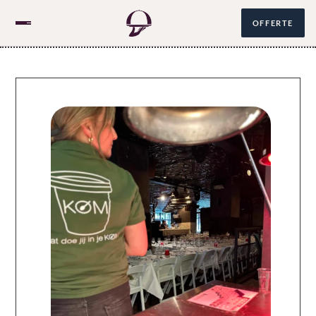
OFFERTE
Over ons
Catering
085 060 1678
NL
/
EN