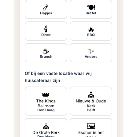
🍤
🍽️
Hapjes
Buffet
🕯️
🔥
Diner
BBQ
☕
✨
Brunch
Anders
Of bij een vaste locatie waar wij
huiscateraar zijn
👑
⛪
The Kings
Nieuwe & Oude
Ballroom
Kerk
Den Haag
Delft
⛪
🖼
De Grote Kerk
Escher in het
Den Haag