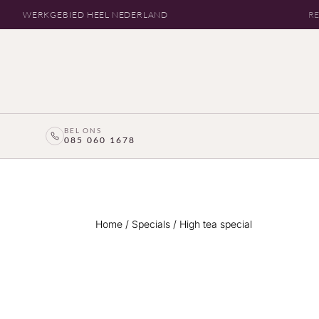
WERKGEBIED HEEL NEDERLAND
RE
BEL ONS
085 060 1678
Home
/
Specials
/ High tea special