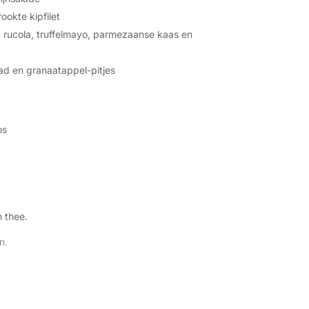
rookte kipfilet
, rucola, truffelmayo, parmezaanse kaas en
d en granaatappel-pitjes
os
n thee.
n.