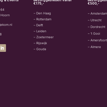
€175,-
€500,-
 64
– Den Haag
– Amsterda
 Hoorn
– Rotterdam
– Utrecht
jekom.nl
– Delft
– Dordrecht
– Leiden
– ’t Gooi
78
– Zoetermeer
– Amersfoort
– Rijswijk
– Almere
– Gouda