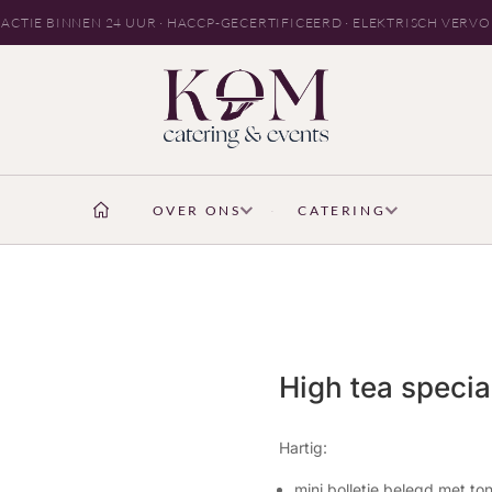
ACTIE BINNEN 24 UUR · HACCP-GECERTIFICEERD · ELEKTRISCH VERV
OVER ONS
CATERING
High tea specia
Hartig:
mini bolletje belegd met to