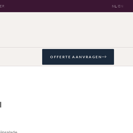
OER
NL
/
EN
OFFERTE AANVRAGEN
l
nijnsalade