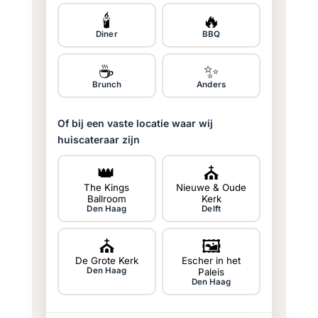
🕯️
🔥
Diner
BBQ
☕
✨
Brunch
Anders
Of bij een vaste locatie waar wij
huiscateraar zijn
👑
⛪
The Kings
Nieuwe & Oude
Ballroom
Kerk
Den Haag
Delft
⛪
🖼
De Grote Kerk
Escher in het
Den Haag
Paleis
Den Haag