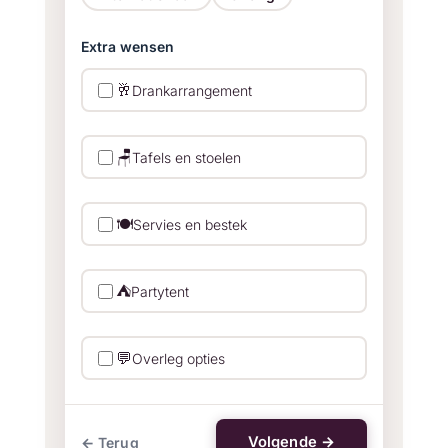
Extra wensen
🥂
Drankarrangement
🪑
Tafels en stoelen
🍽️
Servies en bestek
⛺
Partytent
💬
Overleg opties
Volgende →
← Terug