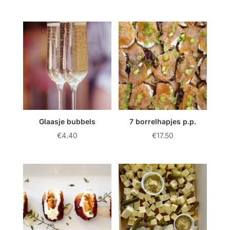
Glaasje bubbels
7 borrelhapjes p.p.
€
4.40
€
17.50