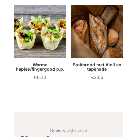
Warme
Stokbrood met Aioli en
hapjes/fingergood p.p.
tapenade
€
15.10
€
3.65
Gratis & vrijblijvend