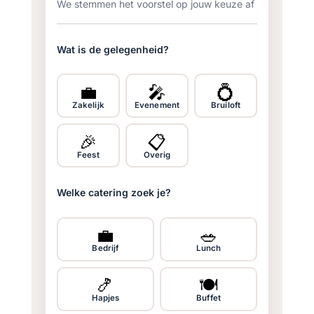
We stemmen het voorstel op jouw keuze af
Wat is de gelegenheid?
💼
🎤
💍
Zakelijk
Evenement
Bruiloft
🎉
📋
Feest
Overig
Welke catering zoek je?
💼
🥗
Bedrijf
Lunch
🍤
🍽️
Hapjes
Buffet