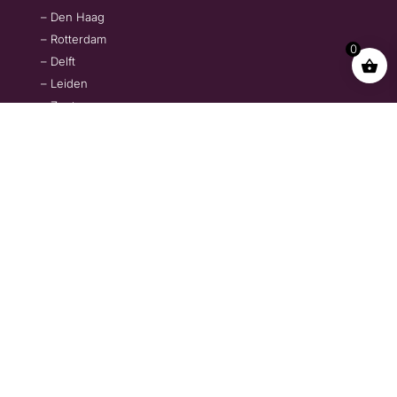
– Den Haag
– Rotterdam
0
– Delft
– Leiden
– Zoetermeer
– Rijswijk
– Gouda
Bezorggebieden vanaf €500,-
– Amsterdam
– Utrecht
– Dordrecht
– ’t Gooi