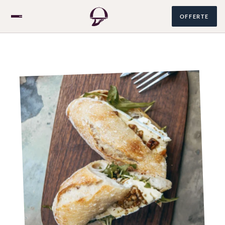
OFFERTE
Over ons
Catering
085 060 1678
NL
/
EN