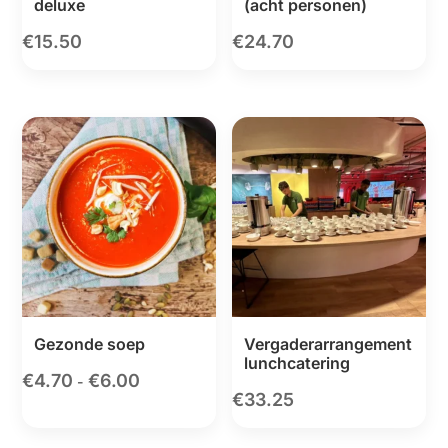
deluxe
(acht personen)
€
15.50
€
24.70
Gezonde soep
Vergaderarrangement
lunchcatering
€
4.70
€
6.00
Prijsklasse:
-
€
33.25
€4.70
tot