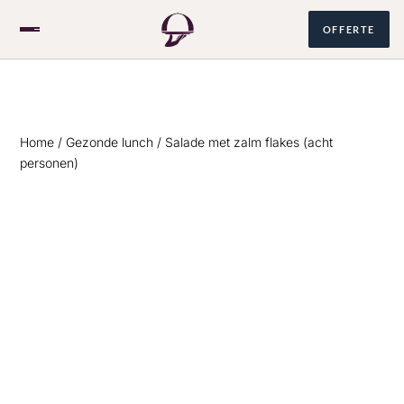
OFFERTE
Over ons
Home
/
Gezonde lunch
/ Salade met zalm flakes (acht
personen)
Catering
085 060 1678
NL
/
EN