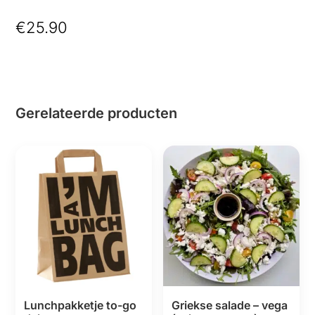
flakes
€
25.90
(acht
personen)
aantal
Gerelateerde producten
Lunchpakketje to-go
Griekse salade – vega