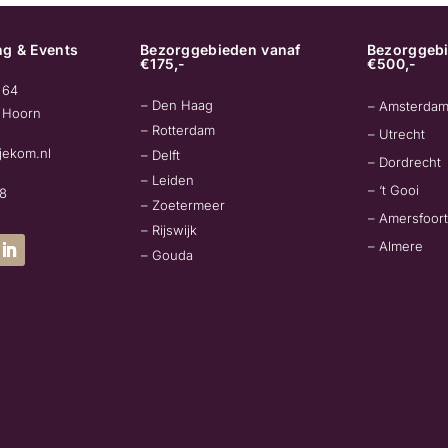
g & Events
Bezorggebieden vanaf
Bezorggebi
€175,-
€500,-
 64
– Den Haag
– Amsterda
 Hoorn
– Rotterdam
– Utrecht
jekom.nl
– Delft
– Dordrecht
– Leiden
– ‘t Gooi
78
– Zoetermeer
– Amersfoort
– Rijswijk
– Almere
– Gouda