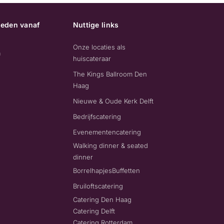
eden vanaf
Nuttige links
Onze locaties als
m
huiscateraar
The Kings Ballroom Den
Haag
Nieuwe & Oude Kerk Delft
Bedrijfscatering
Evenementencatering
Walking dinner & seated
dinner
Borrelhapjes
Buffetten
Bruiloftscatering
Catering Den Haag
Catering Delft
Catering Rotterdam