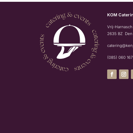
KOM Caterin
Vrij-Harnasch
2635 BZ Den
catering@ken
(085) 060 16