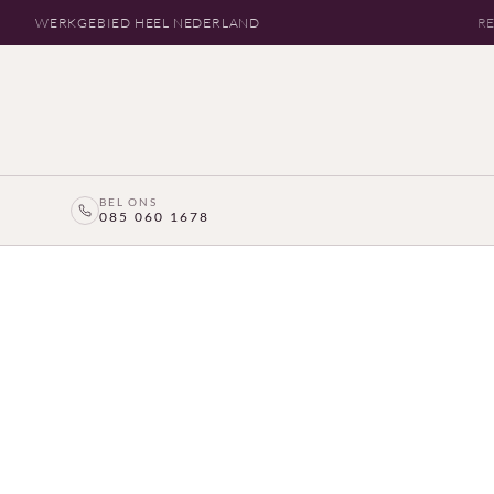
WERKGEBIED HEEL NEDERLAND
RE
BEL ONS
085 060 1678