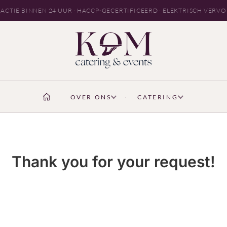
ACTIE BINNEN 24 UUR · HACCP-GECERTIFICEERD · ELEKTRISCH VERV
OVER ONS
CATERING
Thank you for your request!