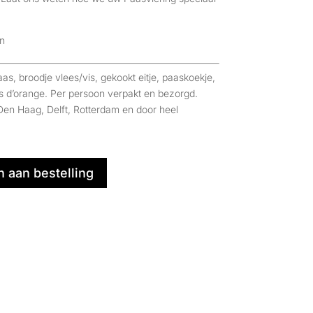
n
s, broodje vlees/vis, gekookt eitje, paaskoekje,
 jus d’orange. Per persoon verpakt en bezorgd.
Den Haag, Delft, Rotterdam en door heel
 aan bestelling