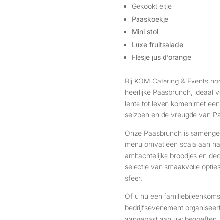
Gekookt eitje
Paaskoekje
Mini stol
Luxe fruitsalade
Flesje jus d’orange
Bij KOM Catering & Events no
heerlijke Paasbrunch, ideaal 
lente tot leven komen met ee
seizoen en de vreugde van P
Onze Paasbrunch is samengest
menu omvat een scala aan hart
ambachtelijke broodjes en de
selectie van smaakvolle opties
sfeer.
Of u nu een familiebijeenkomst
bedrijfsevenement organiseert
aangepast aan uw behoeften. 