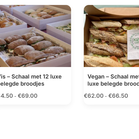
is – Schaal met 12 luxe
Vegan – Schaal met
elegde broodjes
luxe belegde broo
64.50
€
69.00
€
62.00
€
66.50
Prijsklasse:
Prijs
-
-
€64.50
€62.
tot
tot
€69.00
€66.