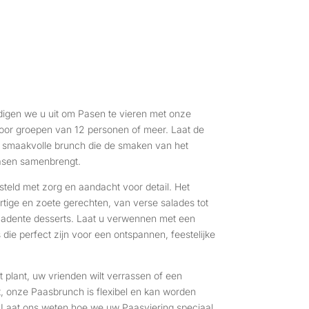
digen we u uit om Pasen te vieren met onze
voor groepen van 12 personen of meer. Laat de
n smaakvolle brunch die de smaken van het
asen samenbrengt.
eld met zorg en aandacht voor detail. Het
ige en zoete gerechten, van verse salades tot
cadente desserts. Laat u verwennen met een
 die perfect zijn voor een ontspannen, feestelijke
 plant, uw vrienden wilt verrassen of een
, onze Paasbrunch is flexibel en kan worden
Laat ons weten hoe we uw Paasviering speciaal