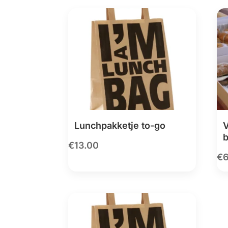
Lunchpakketje to-go
V
b
€
13.00
€