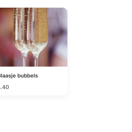
laasje bubbels
4.40