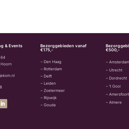
g & Events
Bezorggebieden vanaf
Bezorggebi
€175,-
€500,-
 64
– Den Haag
– Amsterda
 Hoorn
– Rotterdam
– Utrecht
jekom.nl
– Delft
– Dordrecht
– Leiden
– ’t Gooi
78
– Zoetermeer
– Amersfoort
– Rijswijk
– Almere
– Gouda