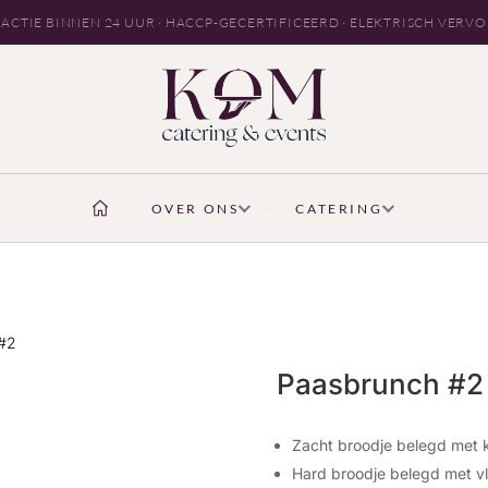
ACTIE BINNEN 24 UUR · HACCP-GECERTIFICEERD · ELEKTRISCH VERV
OVER ONS
CATERING
 #2
Paasbrunch #2
Zacht broodje belegd met 
Hard broodje belegd met v