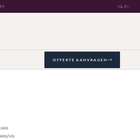
OER
NL
/
EN
OFFERTE AANVRAGEN
kaas
lees/vis