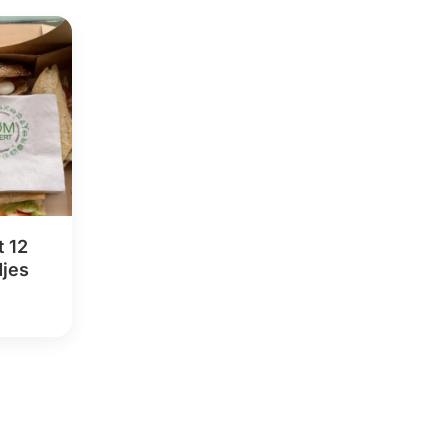
 12
djes
klasse:
00
50