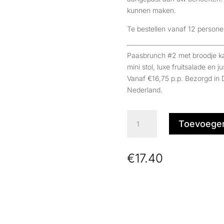
kunnen maken.
Te bestellen vanaf 12 persone
Paasbrunch #2 met broodje kaa
mini stol, luxe fruitsalade en
Vanaf €16,75 p.p. Bezorgd in 
Nederland.
Paasbrunch
Toevoegen
#2
aantal
€
17.40