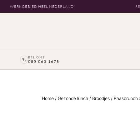
WERKGEBIED HEEL NEDERLAND
RE
BEL ONS
085 060 1678
Home
/
Gezonde lunch
/
Broodjes
/ Paasbrunch